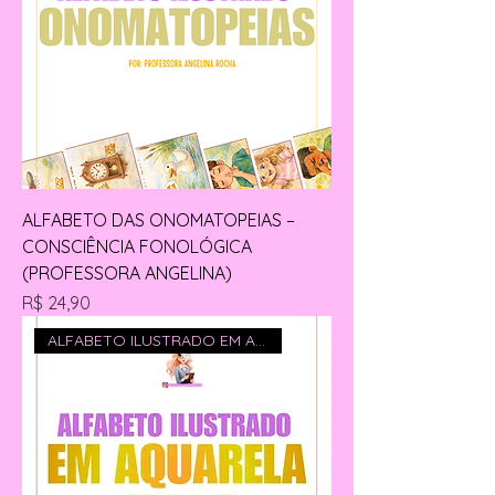
ALFABETO DAS ONOMATOPEIAS –
CONSCIÊNCIA FONOLÓGICA
(PROFESSORA ANGELINA)
Preço
R$ 24,90
ALFABETO ILUSTRADO EM AQUARELA