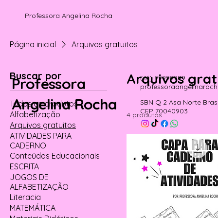
Professora Angelina Rocha
Página inicial
Arquivos gratuitos
Buscar por
Arquivos grat
(61) 99999999
Professora
professoraangelinaro
Angelina Rocha
SBN Q 2 Asa Norte Brasí
Todos os produtos
CEP 70040903
Alfabetização
4 produtos
Arquivos gratuitos
ATIVIDADES PARA
CADERNO
Conteúdos Educacionais
ESCRITA
JOGOS DE
ALFABETIZAÇÃO
Literacia
MATEMÁTICA