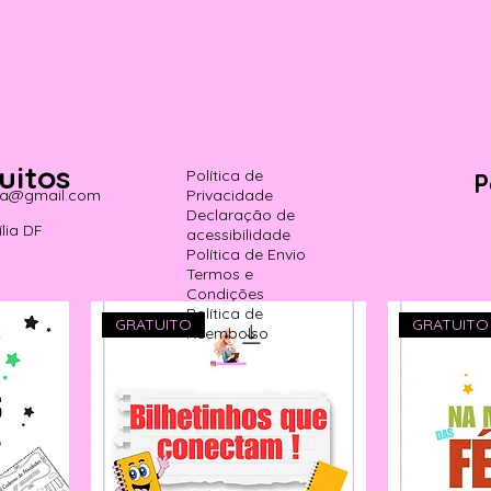
uitos
Política de
P
cha@gmail.com
Privacidade
Declaração de
lia DF
acessibilidade
Política de Envio
Termos e
Condições
Política de
GRATUITO
GRATUITO
Reembolso