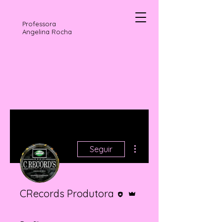
Professora
Angelina Rocha
Mais ações
Seguir
Editor
Administrador
CRecords Produtora