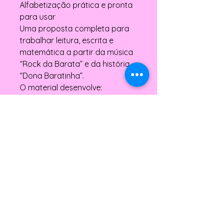
Alfabetização prática e pronta
para usar
Uma proposta completa para
trabalhar leitura, escrita e
matemática a partir da música
“Rock da Barata” e da história
“Dona Baratinha”.
O material desenvolve:
✔ Conceito de palavra, frase e
texto
✔ Separação entre palavras
✔ Organização de versos
✔ Letra inicial e sílabas
✔ Gênero masculino e feminino
✔ Dezena e unidade
Inclui atividades estruturadas,
orientações de mediação e
propostas que podem ser
realizadas no caderno do aluno.