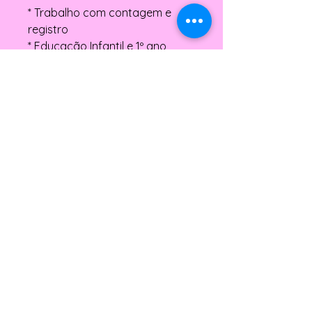
* Trabalho com contagem e
registro
* Educação Infantil e 1º ano
O material permite que o aluno
visualize o número, compreenda
sua quantidade e aprenda o
traçado correto desde o início,
evitando vícios de escrita.
📌 O que você recebe:
Arquivo em PDF
Numerais de 0 a 9
Indicação do traçado com
setas
Representação concreta com
mãos
Apoio visual para contagem
📌 Indicado para:
Educação Infantil e 1º ano do